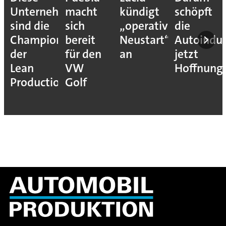
Unternehmen
macht
kündigt
schöpft
sind die
sich
„operativen
die
Champions
bereit
Neustart“
Autoindus
der
für den
an
jetzt
Lean
VW
Hoffnung
Production
Golf