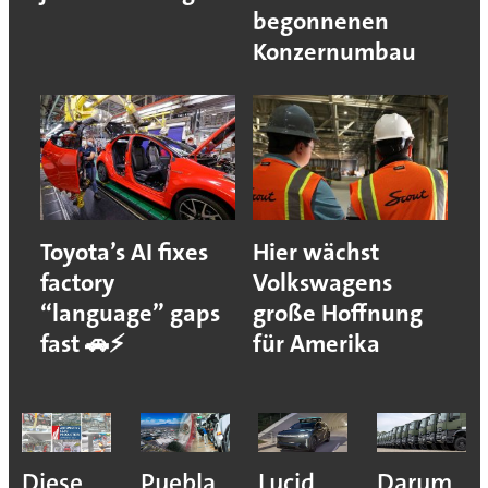
begonnenen
Konzernumbau
Toyota’s AI fixes
Hier wächst
factory
Volkswagens
“language” gaps
große Hoffnung
fast 🚗⚡
für Amerika
Diese
Puebla
Lucid
Darum