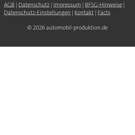
AGB
|
Datenschutz
|
Impressum
|
BFSG-Hinweise
|
Datenschutz-Einstellungen
|
Kontakt
|
Facts
© 2026 automobil-produktion.de