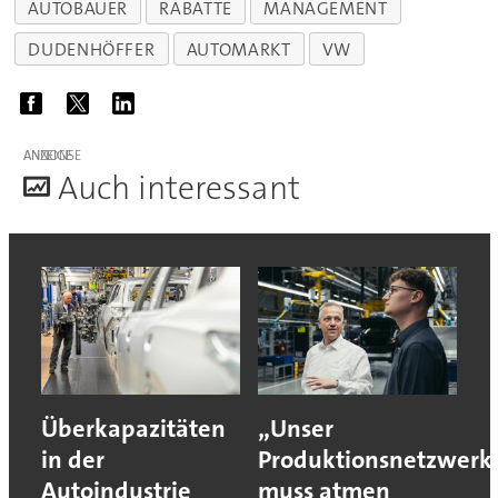
AUTOBAUER
RABATTE
MANAGEMENT
DUDENHÖFFER
AUTOMARKT
VW
ANZEIGE
A
uch interessant
Überkapazitäten
„Unser
in der
Produktionsnetzwerk
Autoindustrie
muss atmen