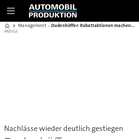
Management
Dudenhöffer: Rabattaktionen machen Einsparprogramme der OEMs zunichte
Home
ANZEIGE
ANZEIGE
Nachlässe wieder deutlich gestiegen