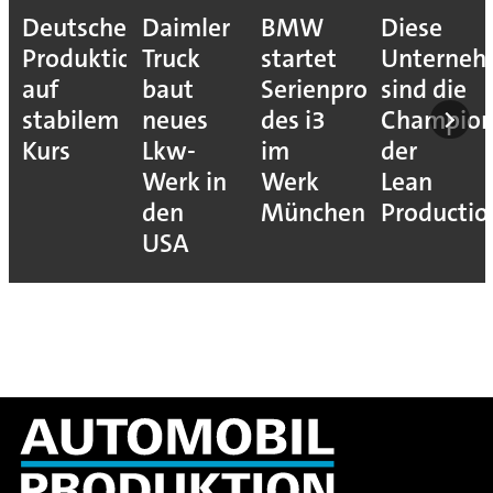
Deutsche
Daimler
BMW
Diese
Produktion
Truck
startet
Unterne
auf
baut
Serienproduktion
sind die
stabilem
neues
des i3
Champion
Kurs
Lkw-
im
der
Werk in
Werk
Lean
den
München
Productio
USA