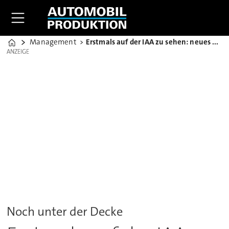
Management
Erstmals auf der IAA zu sehen: neues VW-Logo und ID.3.
Home
ANZEIGE
ANZEIGE
Noch unter der Decke