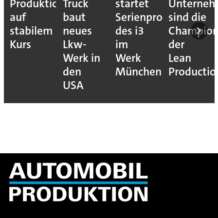
Produktion
Truck
startet
Unterne
auf
baut
Serienproduktion
sind die
stabilem
neues
des i3
Champion
Kurs
Lkw-
im
der
Werk in
Werk
Lean
den
München
Productio
USA