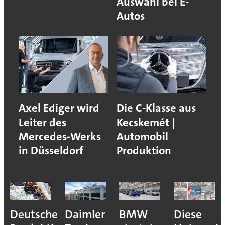
Auswahl bei E-
Autos
Axel Ediger wird
Die C-Klasse aus
Leiter des
Kecskemét |
Mercedes-Werks
Automobil
in Düsseldorf
Produktion
Deutsche
Daimler
BMW
Diese