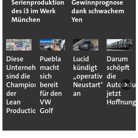
Serienproduktion
Gewinnprognose
des i3 im Werk
dank schwachem
München
Yen
Diese
Puebla
Lucid
Darum
Unternehmen
macht
kündigt
schöpft
sind die
sich
„operativen
die
Champions
bereit
Neustart“
Autoindus
der
für den
an
jetzt
Lean
VW
Hoffnung
Production
Golf