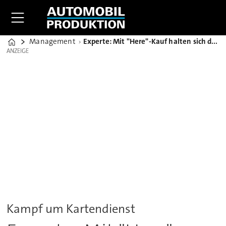
Management
Experte: Mit "Here"-Kauf halten sich deutsche OEM Konkurrent Google vom Leib
Home
ANZEIGE
ANZEIGE
Kampf um Kartendienst