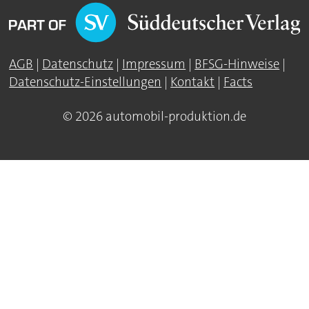
AGB
|
Datenschutz
|
Impressum
|
BFSG-Hinweise
|
Datenschutz-Einstellungen
|
Kontakt
|
Facts
© 2026 automobil-produktion.de