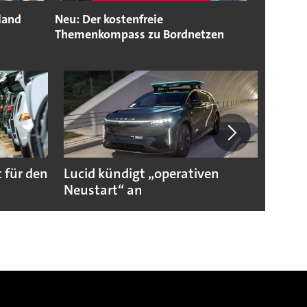
land
Neu: Der kostenfreie
Themenkompass zu Bordnetzen
 für den
Lucid kündigt „operativen
Darum
Neustart“ an
Autoi