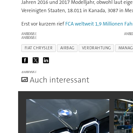
Jahren 2016 und 2017 Modelljahr, obwohl laut eige
Vereinigten Staaten, 18.011 in Kanada, 3087 in M
Erst vor kurzem rief
FCA weltweit 1,9 Millionen Fa
ANZEIGE
ANZE
ANZEIGE
FIAT CHRYSLER
AIRBAG
VERDRAHTUNG
MANAG
ANZEIGE
A
uch interessant