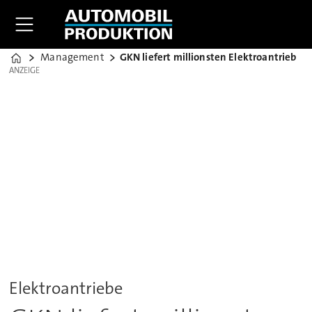
Management
GKN liefert millionsten Elektroantrieb
Home
ANZEIGE
ANZEIGE
Elektroantriebe