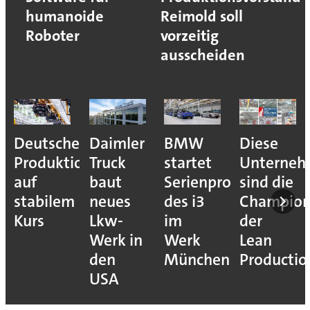
humanoide
Reimold soll
Roboter
vorzeitig
ausscheiden
Deutsche
Daimler
BMW
Diese
Produktion
Truck
startet
Unterne
auf
baut
Serienproduktion
sind die
stabilem
neues
des i3
Champion
Kurs
Lkw-
im
der
Werk in
Werk
Lean
den
München
Productio
USA