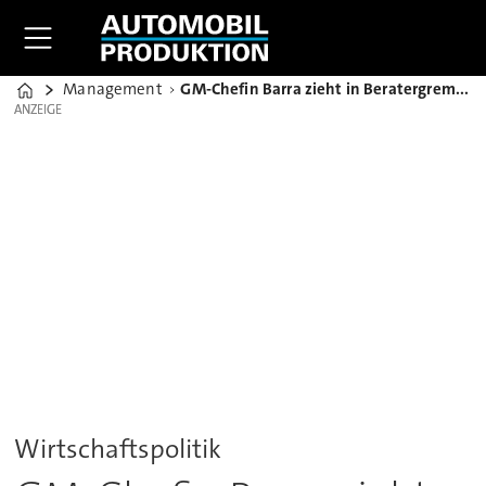
Management
GM-Chefin Barra zieht in Beratergremium von Donald Trump ein
Home
ANZEIGE
ANZEIGE
Wirtschaftspolitik