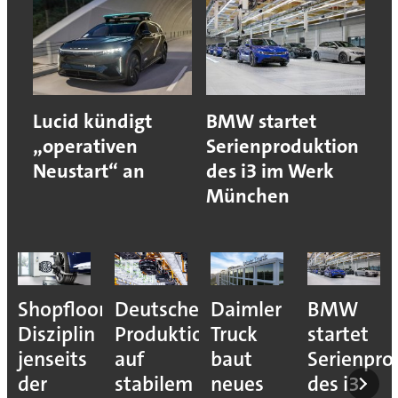
Lucid kündigt
BMW startet
„operativen
Serienproduktion
Neustart“ an
des i3 im Werk
München
Shopfloor-
Deutsche
Daimler
BMW
Disziplin
Produktion
Truck
startet
jenseits
auf
baut
Serienpro
der
stabilem
neues
des i3