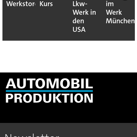
Werkstore
Kurs
Lkw-
im
Werk in
Werk
den
München
USA