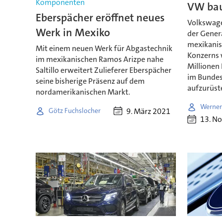
Komponenten
VW bau
Eberspächer eröffnet neues
Volkswage
Werk in Mexiko
der Gener
mexikanis
Mit einem neuen Werk für Abgastechnik
Konzerns 
im mexikanischen Ramos Arizpe nahe
Millionen 
Saltillo erweitert Zulieferer Eberspächer
im Bundes
seine bisherige Präsenz auf dem
aufzurüst
nordamerikanischen Markt.
Werner
9. März 2021
Götz Fuchslocher
13. N