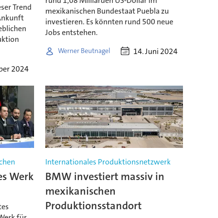
rund 1,08 Milliarden US-Dollar im
eser Trend
mexikanischen Bundestaat Puebla zu
 Ankunft
investieren. Es könnten rund 500 neue
heblichen
Jobs entstehen.
uktion
14. Juni 2024
Werner Beutnagel
ber 2024
uchen
Internationales Produktionsnetzwerk
es Werk
BMW investiert massiv in
mexikanischen
Produktionsstandort
tes
Werk für