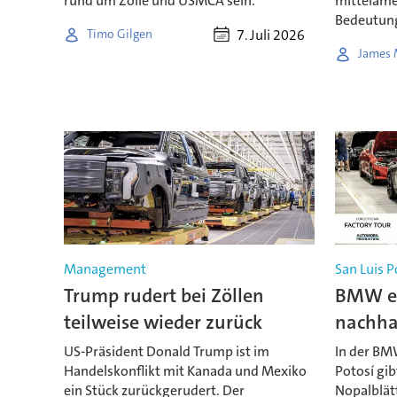
rund um Zölle und USMCA sein.
mittelame
Bedeutun
7. Juli 2026
Timo Gilgen
James 
Management
San Luis P
Trump rudert bei Zöllen
BMW er
teilweise wieder zurück
nachha
US-Präsident Donald Trump ist im
In der BM
Handelskonflikt mit Kanada und Mexiko
Potosí gib
ein Stück zurückgerudert. Der
Nopalblät