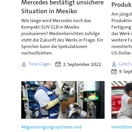
Mercedes bestätigt unsichere
Produk
Situation in Mexiko
Am jüngst
Wie lange wird Mercedes noch das
Produktio
Kompakt-SUV GLB in Mexiko
Fertigung
produzieren? Medienberichten zufolge
das Werk i
steht die Zukunft des Werks in Frage. Ein
weitere F
Sprecher kann die Spekulationen
investiert
nachvollziehen.
US-Dollar.
2. September 2022
Timo Gilgen
Götz F
9. Se
Abgasreinigungssysteme und
Investitio