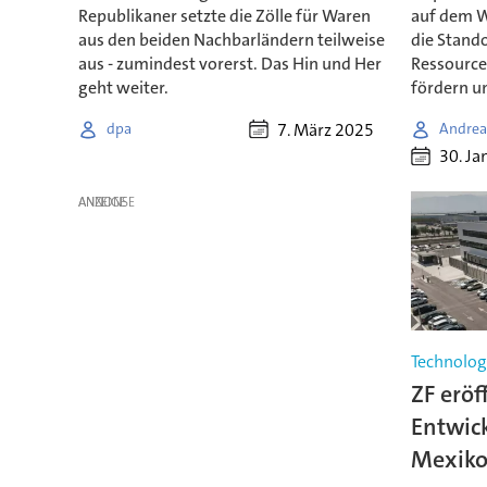
Republikaner setzte die Zölle für Waren
auf dem We
aus den beiden Nachbarländern teilweise
die Stando
aus - zumindest vorerst. Das Hin und Her
Ressource
geht weiter.
fördern un
7. März 2025
dpa
Andrea
30. Ja
ANZEIGE
Technolog
ZF eröf
Entwic
Mexik