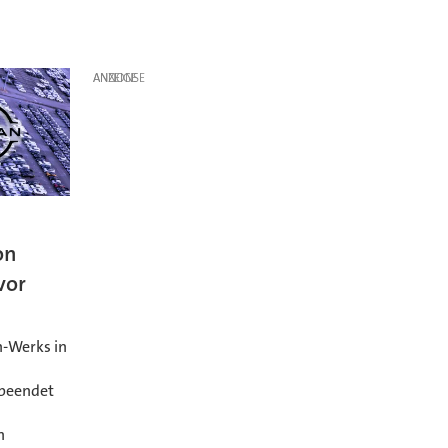
ANZEIGE
on
vor
n-Werks in
 beendet
n