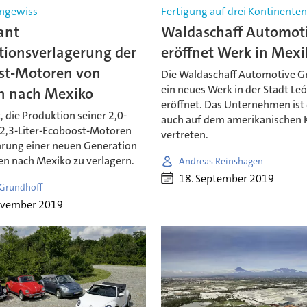
ngewiss
Fertigung auf drei Kontinente
ant
Waldaschaff Automot
tionsverlagerung der
eröffnet Werk in Mexi
st-Motoren von
Die Waldaschaff Automotive 
ein neues Werk in der Stadt Le
n nach Mexiko
eröffnet. Das Unternehmen ist
, die Produktion seiner 2,0-
auch auf dem amerikanischen 
d 2,3-Liter-Ecoboost-Motoren
vertreten.
hrung einer neuen Generation
en nach Mexiko zu verlagern.
Andreas Reinshagen
18. September 2019
 Grundhoff
ovember 2019