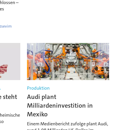
hlossen –
es
zsevim
A
Produktion
 steht
Audi plant
Milliardeninvestition in
Mexiko
 heimische
ko
Einem Medienbericht zufolge plant Audi,