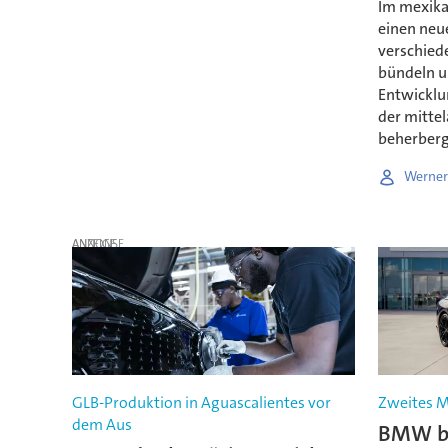
Im mexika
einen neu
verschie
bündeln u
Entwicklu
der mitte
beherberg
Werner
ANZEIGE
GLB-Produktion in Aguascalientes vor
Zweites Mo
dem Aus
BMW be