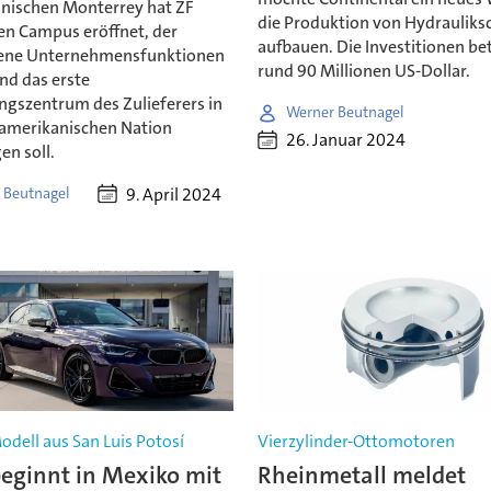
nischen Monterrey hat ZF
die Produktion von Hydrauliks
en Campus eröffnet, der
aufbauen. Die Investitionen be
dene Unternehmensfunktionen
rund 90 Millionen US-Dollar.
nd das erste
ngszentrum des Zulieferers in
Werner Beutnagel
lamerikanischen Nation
26. Januar 2024
en soll.
9. April 2024
 Beutnagel
dell aus San Luis Potosí
Vierzylinder-Ottomotoren
ginnt in Mexiko mit
Rheinmetall meldet