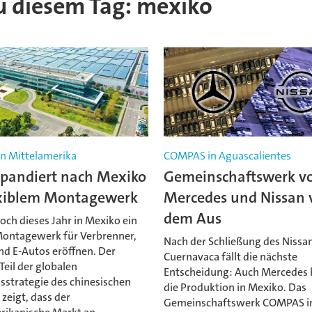
 zu diesem Tag: mexiko
in Mittelamerika
COMPAS in Aguascalientes
pandiert nach Mexiko
Gemeinschaftswerk v
exiblem Montagewerk
Mercedes und Nissan 
dem Aus
och dieses Jahr in Mexiko ein
 Montagewerk für Verbrenner,
Nach der Schließung des Nissa
nd E-Autos eröffnen. Der
Cuernavaca fällt die nächste
 Teil der globalen
Entscheidung: Auch Mercedes
sstrategie des chinesischen
die Produktion in Mexiko. Das
zeigt, dass der
Gemeinschaftswerk COMPAS i