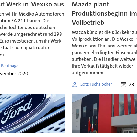
t Werk in Mexiko aus
Mazda plant
Produktionsbeginn i
n will in Mexiko Automotoren
ation EA 211 bauen. Die
Vollbetrieb
che Tochter des deutschen
Mazda kündigt die Rückkehr zu
werde umgerechnet rund 198
Vollproduktion an. Die Werke i
Euro investieren, um ihr Werk
Mexiko und Thailand werden al
staat Guanajuato dafür
pandemiebedingten Einschrä
en
aufheben. Die Händler weltwei
ihre Verkaufstätigkeit wieder
 Beutnagel
aufgenommen.
ovember 2020
23. 
Götz Fuchslocher