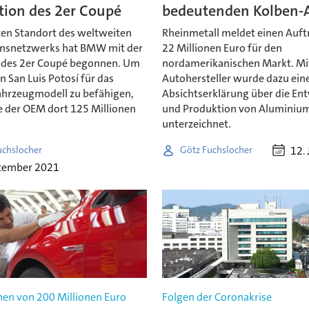
tion des 2er Coupé
bedeutenden Kolben-
en Standort des weltweiten
Rheinmetall meldet einen Auft
nsnetzwerks hat BMW mit der
22 Millionen Euro für den
 des 2er Coupé begonnen. Um
nordamerikanischen Markt. Mi
n San Luis Potosí für das
Autohersteller wurde dazu ein
ahrzeugmodell zu befähigen,
Absichtserklärung über die En
e der OEM dort 125 Millionen
und Produktion von Aluminiu
unterzeichnet.
12. 
uchslocher
Götz Fuchslocher
ptember 2021
nen von 200 Millionen Euro
Folgen der Coronakrise