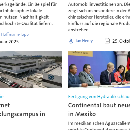
rksgelände. Ein Beispiel für
Automobilinvestitionen an. Di
rtphilosophie: lokale
zeigt sich insbesondere in der
n nutzen, Nachhaltigkeit
chinesischer Hersteller, die er
d höchste Qualität liefern.
Einfluss auf die regionale Prod
anstreben.
 Hoffmann-Topp
25. Okto
Ian Henry
nuar 2025
ie
Fertigung von Hydraulikschlä
fnet
Continental baut neu
klungscampus in
in Mexiko
o
Im mexikanischen Aguascalien
möchte Continental ein neues 