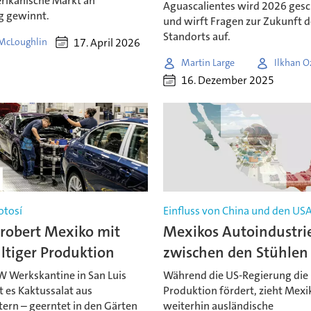
rikanische Markt an
Aguascalientes wird 2026 gesc
g gewinnt.
und wirft Fragen zur Zukunft d
Standorts auf.
17. April 2026
McLoughlin
Martin Large
Ilkhan O
16. Dezember 2025
otosí
Einfluss von China und den US
obert Mexiko mit
Mexikos Autoindustrie
ltiger Produktion
zwischen den Stühlen
W Werkskantine in San Luis
Während die US-Regierung die
t es Kaktussalat aus
Produktion fördert, zieht Mexi
tern – geerntet in den Gärten
weiterhin ausländische