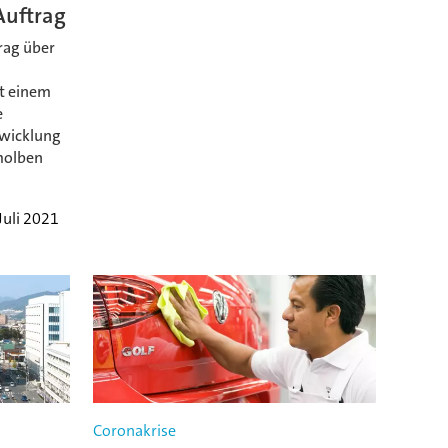
Auftrag
rag über
t einem
e
twicklung
molben
Juli 2021
Coronakrise