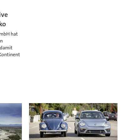
n
ive
ko
GmbH hat
ón
 damit
Kontinent