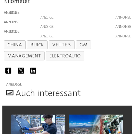
Kilometer.
ANZEIGE
ANZEIGE
ANZEIGE
ANZEIGE
ANZEIGE
ANZEIGE
CHINA
BUICK
VELITE 5
GM
MANAGEMENT
ELEKTROAUTO
ANZEIGE
A
uch interessant