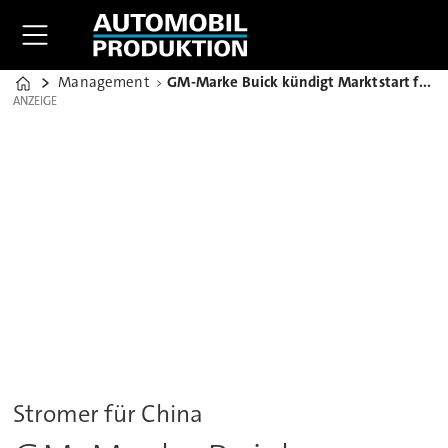
Management
GM-Marke Buick kündigt Marktstart für E-Auto Velite 5 an
Home
ANZEIGE
ANZEIGE
Stromer für China