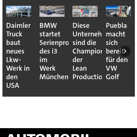
Daimler
BMW
Diese
Puebla
Truck
startet
Unternehmen
macht
baut
Serienproduktion
sind die
sich
neues
des i3
Champions
bereit
Lkw-
im
der
für den
Werk in
Werk
Lean
VW
den
München
Production
Golf
USA