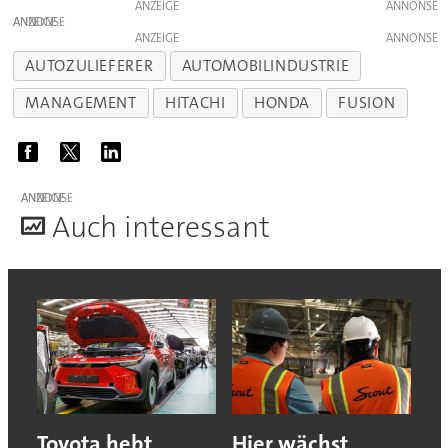
ANZEIGE
ANZEIGE
ANZEIGE
AUTOZULIEFERER
AUTOMOBILINDUSTRIE
MANAGEMENT
HITACHI
HONDA
FUSION
ANZEIGE
A
uch interessant
Toyota hebt
Hier wächst