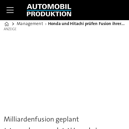
Management
Honda und Hitachi prüfen Fusion ihrer Autozuliefergeschäfte
Home
ANZEIGE
ANZEIGE
Milliardenfusion geplant