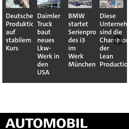
Deutsche
Daimler
BMW
Diese
Produktion
Truck
startet
Unterne
auf
baut
Serienproduktion
sind die
stabilem
neues
des i3
Champion
Kurs
Lkw-
im
der
Werk in
Werk
Lean
den
München
Productio
USA