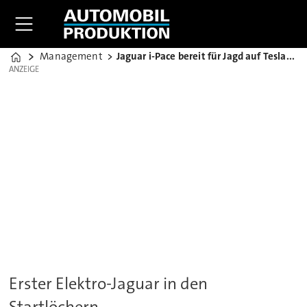
Management
Jaguar i-Pace bereit für Jagd auf Teslas Model S
Home
ANZEIGE
ANZEIGE
Erster Elektro-Jaguar in den
Startlöchern