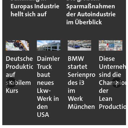
Europas Industrie
Sparmaßnahmen
hellt sich auf
der Autoindustrie
im Überblick
Deutsche
Daimler
BMW
Diese
Produktion
Truck
startet
Unterne
auf
baut
Serienproduktion
sind die
stabilem
neues
des i3
Champion
Kurs
Lkw-
im
der
Werk in
Werk
Lean
den
München
Productio
USA