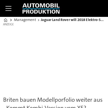
Management
Jaguar Land Rover will 2018 Elektro-SUV bringen
Home
ANZEIGE
ANZEIGE
Briten bauen Modellporfolio weiter aus
- Kommt Kombi-Version vom XE?