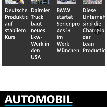
e
Daimler
BMW
Diese
Puebla
ion
Truck
startet
Unternehmen
macht
baut
Serienproduktion
sind die
sich
neues
des i3
Champions
bereit
Lkw-
im
der
für den
Werk in
Werk
Lean
VW
den
München
Production
Golf
USA