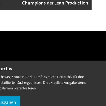
n
Champions der Lean Production
VW G
archiv
e bewegt! Nutzen Sie das umfangreiche Heftarchiv für Ihre
detaillierten Suchergebnissen. Die aktuellste Ausgabe können
gstermin kostenlos lesen.
Ausgaben