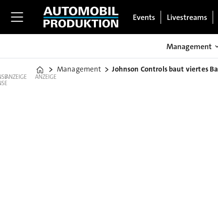
Events
Livestreams
Management
Management
Johnson Controls baut viertes B
Home
ANZEIGE
ANZEIGE