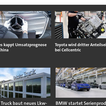
s kappt Umsatzprognose
Toyota wird dritter Anteilse
hina
bei Cellcentric
 Truck baut neues Lkw-
BMW startet Serienpro