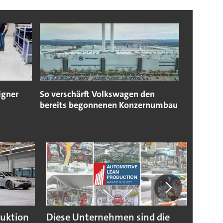
igner
So verschärft Volkswagen den
bereits begonnenen Konzernumbau
duktion
Diese Unternehmen sind die
Puebl