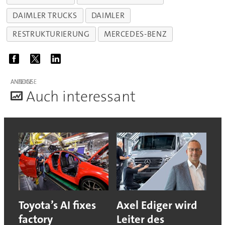
DAIMLER TRUCKS
DAIMLER
RESTRUKTURIERUNG
MERCEDES-BENZ
ANZEIGE
A
uch interessant
Toyota’s AI fixes
Axel Ediger wird
factory
Leiter des