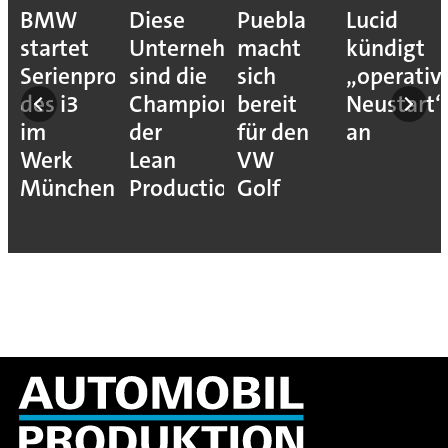
BMW
Diese
Puebla
Lucid
startet
Unternehmen
macht
kündigt
Serienproduktion
sind die
sich
„operativ
des i3
Champions
bereit
Neustart“
im
der
für den
an
Werk
Lean
VW
München
Production
Golf