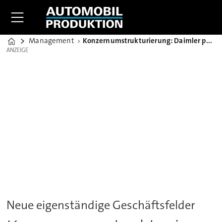
Management
Konzernumstrukturierung: Daimler packt erste Maßnahmen an
Home
ANZEIGE
ANZEIGE
Neue eigenständige Geschäftsfelder