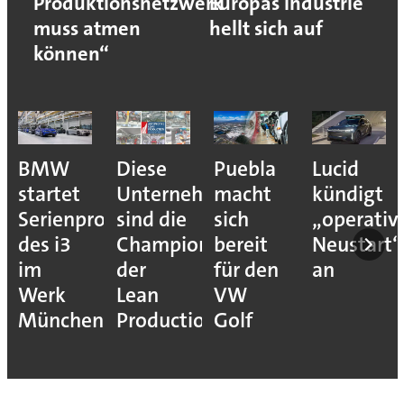
Produktionsnetzwerk
Europas Industrie
muss atmen
hellt sich auf
können“
BMW
Diese
Puebla
Lucid
startet
Unternehmen
macht
kündigt
Serienproduktion
sind die
sich
„operativ
des i3
Champions
bereit
Neustart“
im
der
für den
an
Werk
Lean
VW
München
Production
Golf