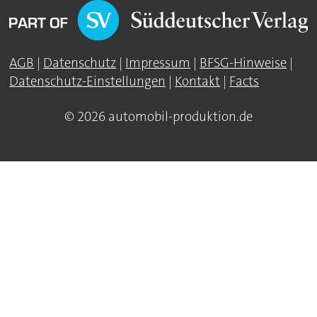
AGB
|
Datenschutz
|
Impressum
|
BFSG-Hinweise
|
Datenschutz-Einstellungen
|
Kontakt
|
Facts
© 2026 automobil-produktion.de