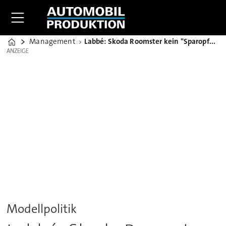
Management
Labbé: Skoda Roomster kein "Sparopfer" des VW-Skandals
Home
ANZEIGE
ANZEIGE
Modellpolitik