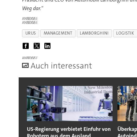
Weg dar.
“
ANZEIGE
ANZEIGE
URUS
MANAGEMENT
LAMBORGHINI
LOGISTIK
ANZEIGE
A
uch interessant
US-Regierung verbietet Einfuhr von
Überkap
Robotern aus dem Ausland
Autoind