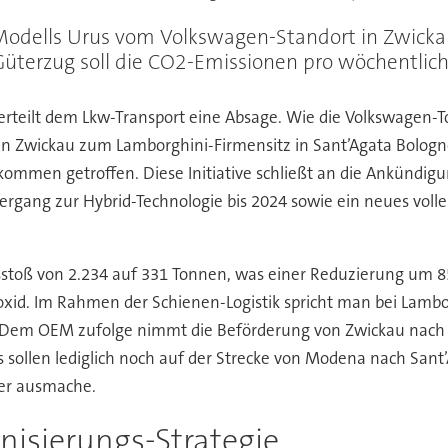
 Modells Urus vom Volkswagen-Standort in Zwicka
Güterzug soll die CO2-Emissionen pro wöchentlich
erteilt dem Lkw-Transport eine Absage. Wie die Volkswagen-Toc
n Zwickau zum Lamborghini-Firmensitz in Sant’Agata Bologn
ommen getroffen. Diese Initiative schließt an die Ankündi
gang zur Hybrid-Technologie bis 2024 sowie ein neues vollele
sstoß von 2.234 auf 331 Tonnen, was einer Reduzierung um 85
oxid. Im Rahmen der Schienen-Logistik spricht man bei Lamb
ert. Dem OEM zufolge nimmt die Beförderung von Zwickau nac
kws sollen lediglich noch auf der Strecke von Modena nach S
ter ausmache.
onisierungs-Strategie