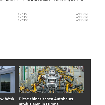
ANZEIGE
ANZEIGE
ANZEIGE
Lkw-Werk
Diese chinesischen Autobauer
produzieren in Europa