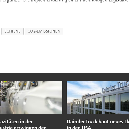
SCHIENE
CO2-EMISSIONEN
azitäten in der
Daimler Truck baut neues 
ustrie erzwingen den
in den USA