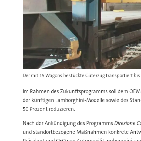
Der mit 15 Wagons bestückte Güterzug transportiert bis 
Im Rahmen des Zukunftsprogramms soll dem OEM zuf
der künftigen Lamborghini-Modelle sowie des Sta
50 Prozent reduzieren.
Nach der Ankündigung des Programms
Direzione C
und standortbezogene Maßnahmen konkrete Antwo
Präsident und CEO von Automobili Lamborghini und