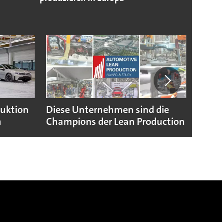
duktion
Diese Unternehmen sind die
Puebl
n
Champions der Lean Production
VW G