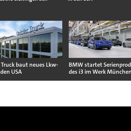
 Truck baut neues Lkw-
BMW startet Serienpro
 den USA
des i3 im Werk Münche