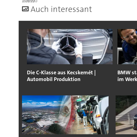
ANZEIGE
A
uch interessant
Die C-Klasse aus Kecskemét |
BMW sta
Automobil Produktion
im Werk