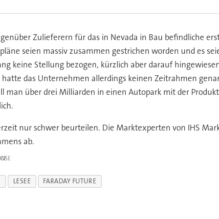
egenüber Zulieferern für das in Nevada in Bau befindliche er
rkpläne seien massiv zusammen gestrichen worden und es seien
lang keine Stellung bezogen, kürzlich aber darauf hingewiese
ei hatte das Unternehmen allerdings keinen Zeitrahmen genann
l man über drei Milliarden in einen Autopark mit der Produkt
ich.
 derzeit nur schwer beurteilen. Die Marktexperten von IHS Mar
hmens ab.
IGE
O
LESEE
FARADAY FUTURE