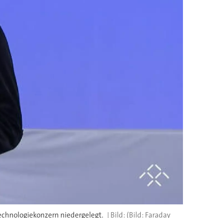
Technologiekonzern niedergelegt.
(Bild: Faraday