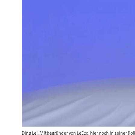
Ding Lei, Mitbegründer von LeEco, hier noch in seiner R