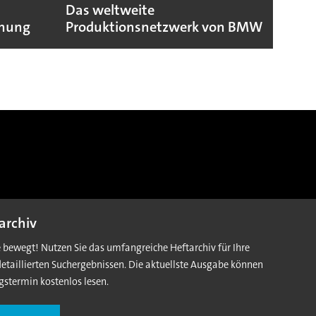
Das weltweite
Toyo
fnung
Produktionsnetzwerk von BMW
dank
archiv
e bewegt! Nutzen Sie das umfangreiche Heftarchiv für Ihre
detaillierten Suchergebnissen. Die aktuellste Ausgabe können
gstermin kostenlos lesen.