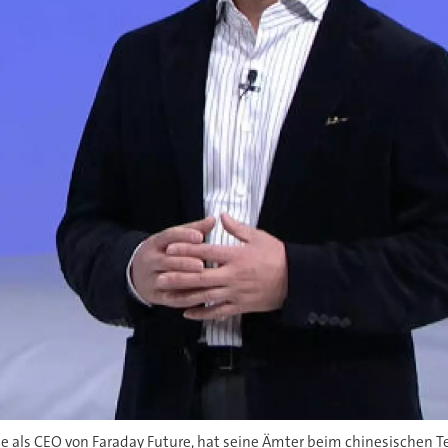
olle als CEO von Faraday Future, hat seine Ämter beim chinesischen 