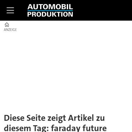
Home
ANZEIGE
ANZEIGE
Tag:
faraday
future
Diese Seite zeigt Artikel zu
diesem Tag: faraday future