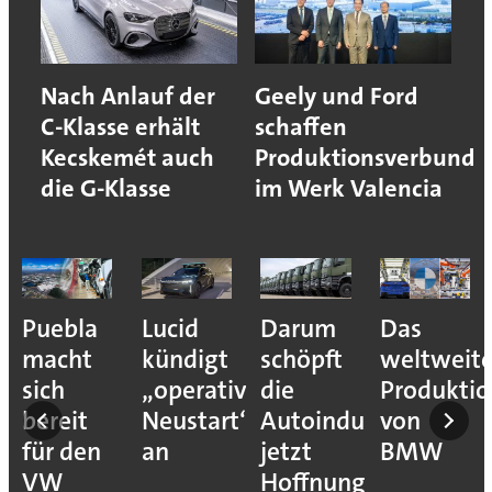
Nach Anlauf der
Geely und Ford
C-Klasse erhält
schaffen
Kecskemét auch
Produktionsverbund
die G-Klasse
im Werk Valencia
Puebla
Lucid
Darum
Das
ehmen
macht
kündigt
schöpft
weltweit
sich
„operativen
die
Produkti
ons
bereit
Neustart“
Autoindustrie
von
für den
an
jetzt
BMW
VW
Hoffnung