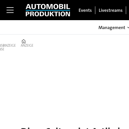
Events
Livestreams
Management
Home
ANZEIGE
ANZEIGE
Tag:
takayuki
katsuda