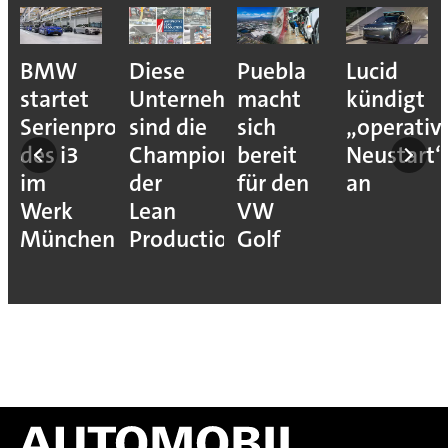
BMW
Diese
Puebla
Lucid
startet
Unternehmen
macht
kündigt
Serienproduktion
sind die
sich
„operativ
des i3
Champions
bereit
Neustart“
im
der
für den
an
Werk
Lean
VW
München
Production
Golf