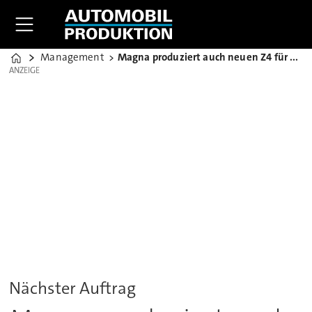
Management
Magna produziert auch neuen Z4 für BMW in Graz
Home
ANZEIGE
ANZEIGE
Nächster Auftrag