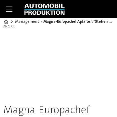
Management
Magna-Europachef Apfalter: "Stehen nicht unter Übernahme-Druck"
Home
ANZEIGE
ANZEIGE
Magna-Europachef