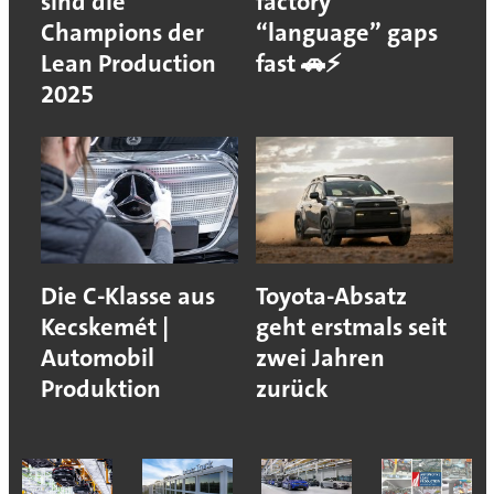
sind die
factory
Champions der
“language” gaps
Lean Production
fast 🚗⚡
2025
Die C-Klasse aus
Toyota-Absatz
Kecskemét |
geht erstmals seit
Automobil
zwei Jahren
Produktion
zurück