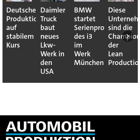
Deutsche
Daimler
BMW
Diese
Produktion
Truck
startet
Unterne
auf
baut
Serienproduktion
sind die
stabilem
neues
des i3
Champion
Kurs
Lkw-
im
der
Werk in
Werk
Lean
den
München
Productio
USA