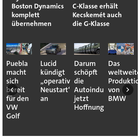
Boston Dynamics
C-Klasse erhält
komplett
Kecskemét auch
übernehmen
die G-Klasse
Puebla
Lucid
Darum
Das
macht
kündigt
schöpft
weltweit
sich
„operativen
die
Produkti
bereit
Neustart“
Autoindustrie
von
für den
an
jetzt
BMW
VW
Hoffnung
Golf