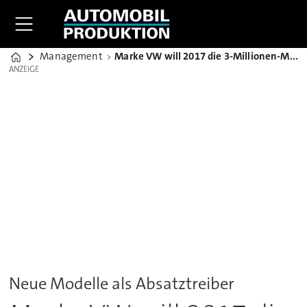
Management
Marke VW will 2017 die 3-Millionen-Marke in China packen
Home
ANZEIGE
ANZEIGE
Neue Modelle als Absatztreiber