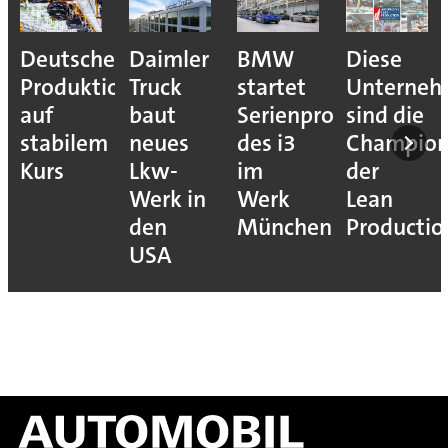
Deutsche
Daimler
BMW
Diese
Produktion
Truck
startet
Unterne
auf
baut
Serienproduktion
sind die
stabilem
neues
des i3
Champion
Kurs
Lkw-
im
der
Werk in
Werk
Lean
den
München
Productio
USA