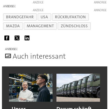
ANZEIGE
ANZEIGE
ANZEIGE
BRANDGEFAHR
USA
RÜCKRUFAKTION
MAZDA
MANAGEMENT
ZÜNDSCHLOSS
ANZEIGE
A
uch interessant
„Unser
Darum schöpft