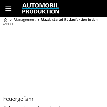
Management
Mazda startet Rückrufaktion in den USA
Home
ANZEIGE
ANZEIGE
Feuergefahr