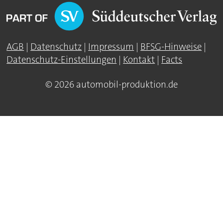
AGB
|
Datenschutz
|
Impressum
|
BFSG-Hinweise
|
Datenschutz-Einstellungen
|
Kontakt
|
Facts
© 2026 automobil-produktion.de