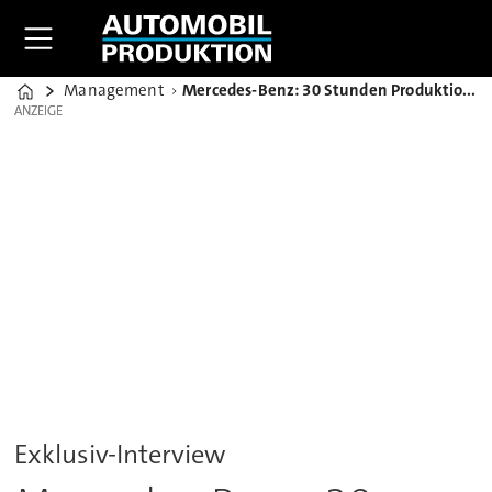
Management
Mercedes-Benz: 30 Stunden Produktionszeit pro Fahrzeug bis 2020
Home
ANZEIGE
ANZEIGE
Exklusiv-Interview