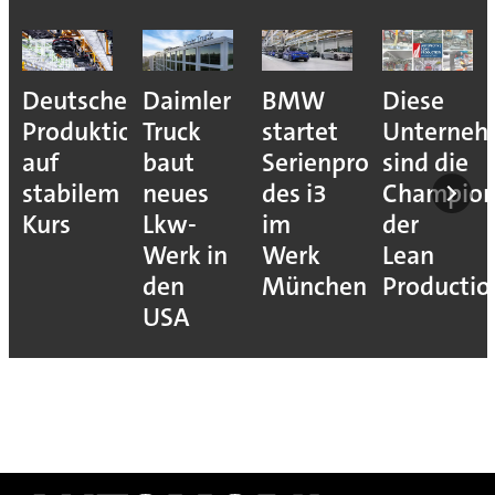
Deutsche
Daimler
BMW
Diese
Produktion
Truck
startet
Unterne
auf
baut
Serienproduktion
sind die
stabilem
neues
des i3
Champion
Kurs
Lkw-
im
der
Werk in
Werk
Lean
den
München
Productio
USA