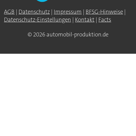
AGB
|
Datenschutz
|
Impressum
|
BFSG-Hinweise
|
Datenschutz-Einstellungen
|
Kontakt
|
Facts
© 2026 automobil-produktion.de