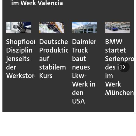
im Werk Valencia
Shopfloor-
Deutsche
Daimler
BMW
Disziplin
Produktion
Truck
startet
jenseits
auf
baut
Serienpro
der
stabilem
neues
des i3
Werkstore
Kurs
Lkw-
im
Werk in
Werk
den
München
USA