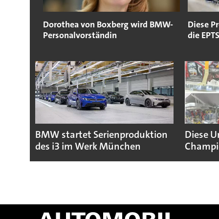
Dorothea von Boxberg wird BMW-
Diese P
Personalvorständin
die EPT
BMW startet Serienproduktion
Diese U
des i3 im Werk München
Champio