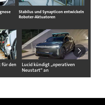
gnose
Stabilus und Synapticon entwickeln
Roboter-Aktuatoren
 für den
Lucid kündigt „operativen
Darum
Neustart“ an
Autoi