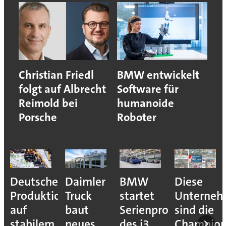
Christian Friedl
BMW entwickelt
folgt auf Albrecht
Software für
Reimold bei
humanoide
Porsche
Roboter
Deutsche
Daimler
BMW
Diese
Produktion
Truck
startet
Unterne
auf
baut
Serienproduktion
sind die
stabilem
neues
des i3
Champion