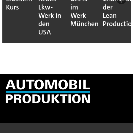
Kurs
Lkw-
im
der
Werk in
Werk
Lean
den
München
Productio
USA