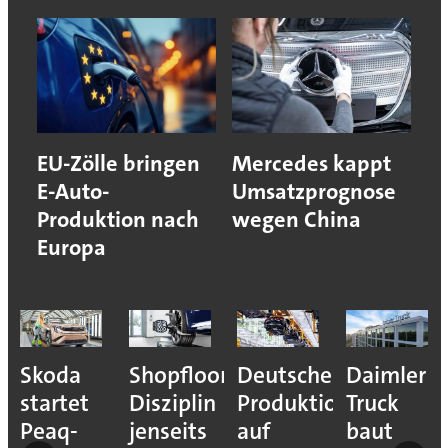
EU-Zölle bringen
Mercedes kappt
E-Auto-
Umsatzprognose
Produktion nach
wegen China
Europa
Skoda
Shopfloor-
Deutsche
Daimler
startet
Disziplin
Produktion
Truck
Peaq-
jenseits
auf
baut