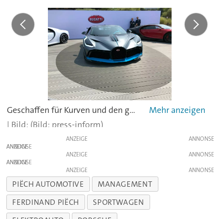
Geschaffen für Kurven und den ganz dicken Geldbeutel: der Bugatti Divo kostet 5,95 Millionen Euro.
(Bild: press-inform)
ANZEIGE
ANZEIGE
ANZEIGE
ANZEIGE
ANZEIGE
PIËCH AUTOMOTIVE
MANAGEMENT
FERDINAND PIËCH
SPORTWAGEN