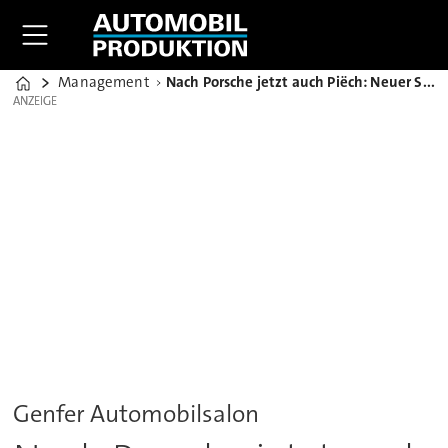
Management
Nach Porsche jetzt auch Piëch: Neuer Sportwagen mit großem Namen
Home
ANZEIGE
ANZEIGE
Genfer Automobilsalon