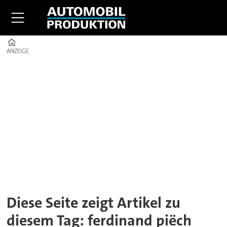
Home
ANZEIGE
ANZEIGE
Tag:
ferdinand
piëch
Diese Seite zeigt Artikel zu
diesem Tag: ferdinand piëch