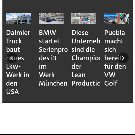
Daimler
BMW
Diese
Puebla
Truck
startet
Unternehmen
macht
baut
Serienproduktion
sind die
sich
neues
des i3
Champions
bereit
Lkw-
im
der
für den
Werk in
Werk
Lean
VW
den
München
Production
Golf
USA