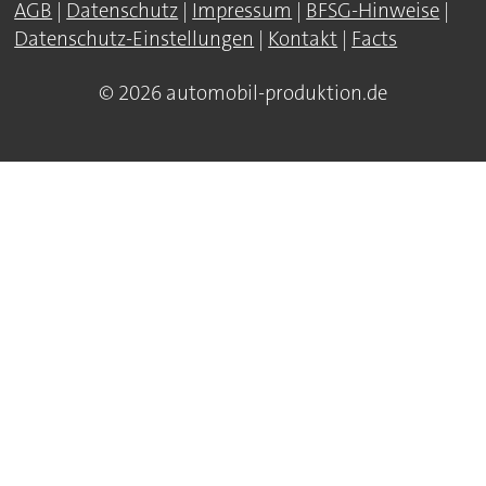
AGB
|
Datenschutz
|
Impressum
|
BFSG-Hinweise
|
Datenschutz-Einstellungen
|
Kontakt
|
Facts
© 2026 automobil-produktion.de