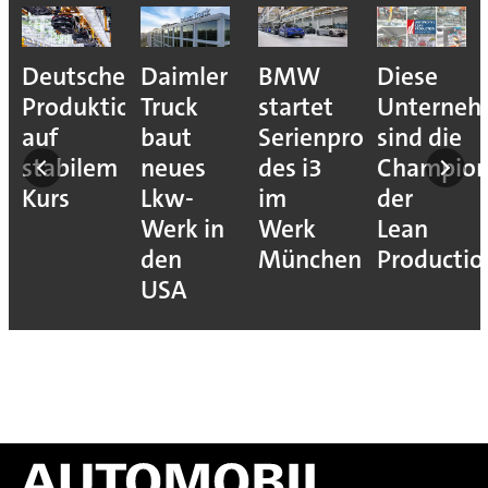
Deutsche
Daimler
BMW
Diese
Produktion
Truck
startet
Unterne
auf
baut
Serienproduktion
sind die
stabilem
neues
des i3
Champion
Kurs
Lkw-
im
der
Werk in
Werk
Lean
den
München
Productio
USA