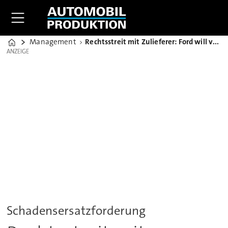
Management
Rechtsstreit mit Zulieferer: Ford will vor Bundesgerichtshof
Home
ANZEIGE
ANZEIGE
Schadensersatzforderung