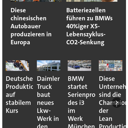
Diese
Batteriezellen
chinesischen
führen zu BMWs
Autobauer
40%iger X5-
produzieren in
Lebenszyklus-
Europa
CO2-Senkung
Deutsche
Daimler
BMW
Diese
Produktion
Truck
startet
Unterne
auf
baut
Serienproduktion
sind die
stabilem
neues
des i3
Champion
Kurs
Lkw-
im
der
Werk in
Werk
Lean
den
München
Productio