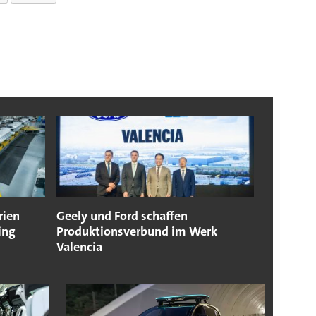
rien
Geely und Ford schaffen
ing
Produktionsverbund im Werk
Valencia