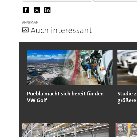
ANZEIGE
A
uch interessant
Puebla macht sich bereit für den
Studie 
VW Golf
größere