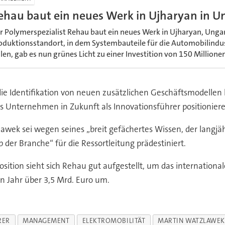
ehau baut ein neues Werk in Ujharyan in U
r Polymerspezialist Rehau baut ein neues Werk in Ujharyan, Unga
oduktionsstandort, in dem Systembauteile für die Automobilindus
llen, gab es nun grünes Licht zu einer Investition von 150 Millione
e Identifikation von neuen zusätzlichen Geschäftsmodellen
s Unternehmen in Zukunft als Innovationsführer positioniere
awek sei wegen seines „breit gefächertes Wissen, der langjä
der Branche“ für die Ressortleitung prädestiniert.
osition sieht sich Rehau gut aufgestellt, um das internation
 Jahr über 3,5 Mrd. Euro um.
RER
MANAGEMENT
ELEKTROMOBILITÄT
MARTIN WATZLAWE