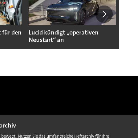
 für den
Lucid kündigt „operativen
Darum
Neustart“ an
Autoi
archiv
e bewegt! Nutzen Sie das umfangreiche Heftarchiv für Ihre