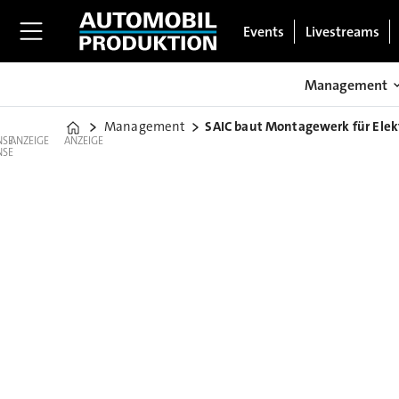
Events
Livestreams
Management
Management
SAIC baut Montagewerk für Elek
Home
ANZEIGE
ANZEIGE