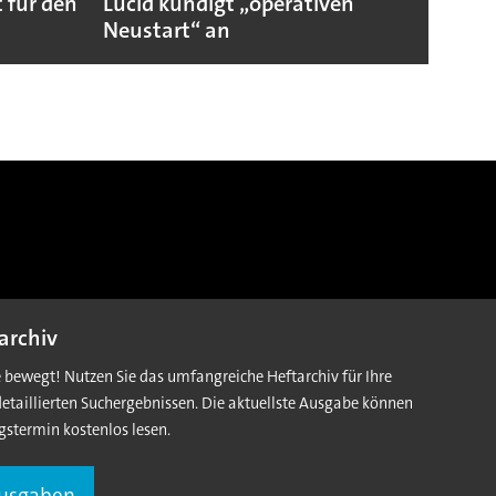
 für den
Lucid kündigt „operativen
Darum
Neustart“ an
Autoi
archiv
e bewegt! Nutzen Sie das umfangreiche Heftarchiv für Ihre
detaillierten Suchergebnissen. Die aktuellste Ausgabe können
gstermin kostenlos lesen.
Ausgaben