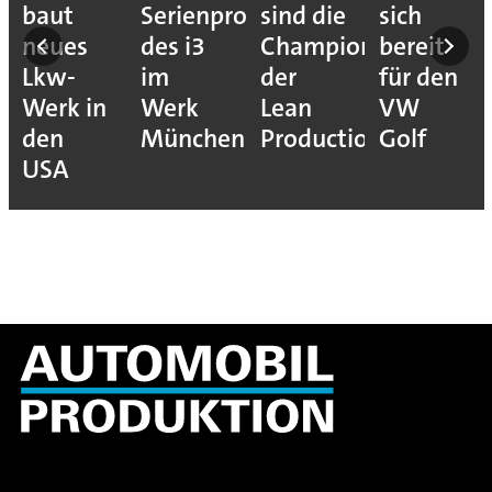
baut
Serienproduktion
sind die
sich
neues
des i3
Champions
bereit
Lkw-
im
der
für den
Werk in
Werk
Lean
VW
den
München
Production
Golf
USA