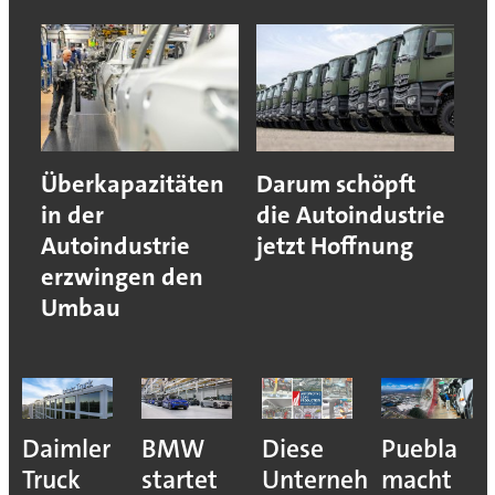
Überkapazitäten
Darum schöpft
in der
die Autoindustrie
Autoindustrie
jetzt Hoffnung
erzwingen den
Umbau
e
Daimler
BMW
Diese
Puebla
ion
Truck
startet
Unternehmen
macht