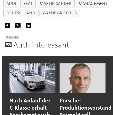
AUDI
SEAT
MARTIN SANDER
MANAGEMENT
DEUTSCHLAND
WAYNE GRIFFITHS
ANZEIGE
A
uch interessant
Nach Anlauf der
Porsche-
C-Klasse erhält
Produktionsvorstand
Kecskemét auch
Reimold soll