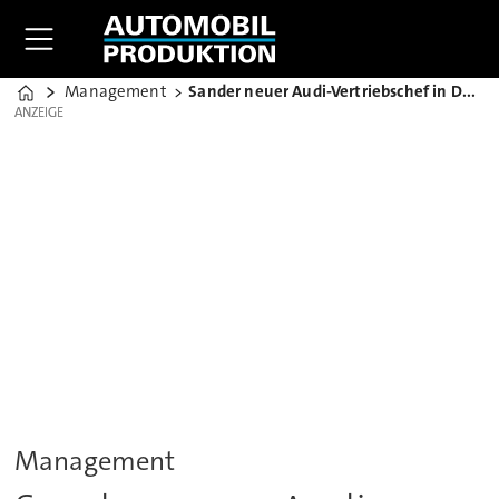
Management
Sander neuer Audi-Vertriebschef in Deutschland
Home
ANZEIGE
ANZEIGE
Management