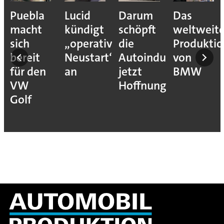
Puebla
Lucid
Darum
Das
ehmen
macht
kündigt
schöpft
weltweit
sich
„operativen
die
Produkti
ons
bereit
Neustart“
Autoindustrie
von
für den
an
jetzt
BMW
VW
Hoffnung
ion
Golf