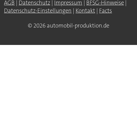
AGB
|
Datenschutz
|
Impressum
|
BFSG-Hinweise
|
Datenschutz-Einstellungen
|
Kontakt
|
Facts
© 2026 automobil-produktion.de