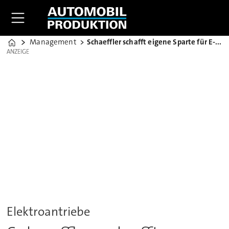
Management
Schaeffler schafft eigene Sparte für E-Mobilität
Home
ANZEIGE
ANZEIGE
Elektroantriebe