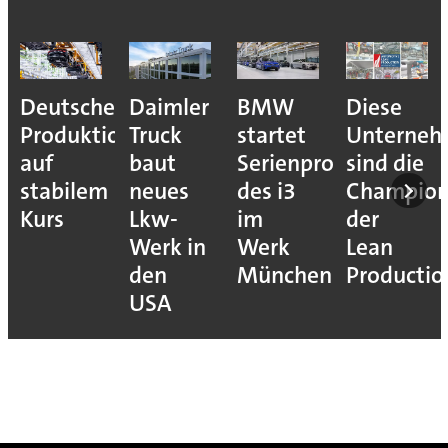
Deutsche
Daimler
BMW
Diese
Produktion
Truck
startet
Unterne
auf
baut
Serienproduktion
sind die
stabilem
neues
des i3
Champion
Kurs
Lkw-
im
der
Werk in
Werk
Lean
den
München
Productio
USA