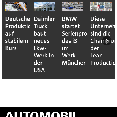
Deutsche
Daimler
BMW
Diese
Produktion
Truck
startet
Unterne
auf
baut
Serienproduktion
sind die
stabilem
neues
des i3
Champion
Kurs
Lkw-
im
der
Werk in
Werk
Lean
den
München
Productio
USA