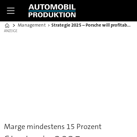
Management
Strategie 2025 – Porsche will profitabelster OEM bleiben
Home
ANZEIGE
ANZEIGE
Marge mindestens 15 Prozent