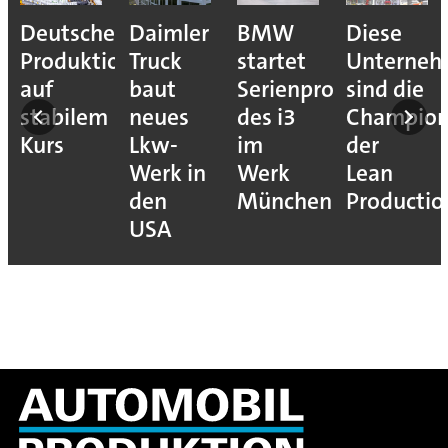
Deutsche
Daimler
BMW
Diese
Produktion
Truck
startet
Unterne
auf
baut
Serienproduktion
sind die
stabilem
neues
des i3
Champion
Kurs
Lkw-
im
der
Werk in
Werk
Lean
den
München
Productio
USA