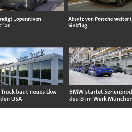
ündigt „operativen
Absatz von Porsche weiter 
t“ an
Sinkflug
 Truck baut neues Lkw-
BMW startet Serienpro
 den USA
des i3 im Werk Münche