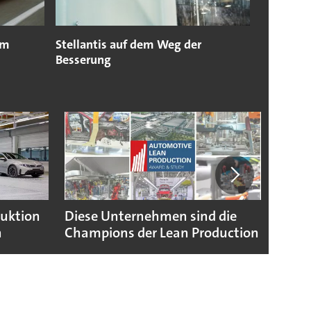
im
Stellantis auf dem Weg der
Besserung
duktion
Diese Unternehmen sind die
Puebl
n
Champions der Lean Production
VW G