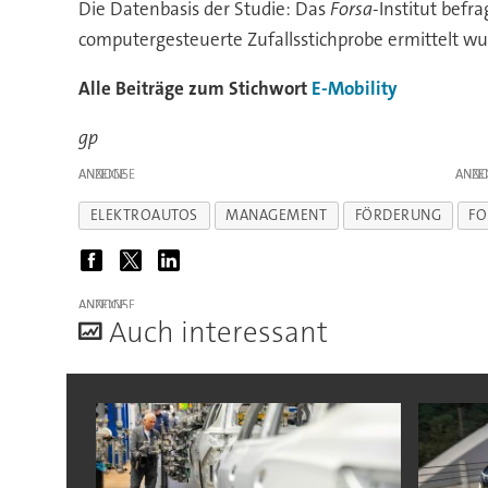
Die Datenbasis der Studie: Das
Forsa
-Institut befr
computergesteuerte Zufallsstichprobe ermittelt wurd
Alle Beiträge zum Stichwort
E-Mobility
gp
ANZEIGE
ANZE
ELEKTROAUTOS
MANAGEMENT
FÖRDERUNG
FO
ANZEIGE
A
uch interessant