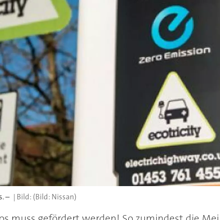
. –
(Bild: Nissan)
tos muss gefördert werden! So zumindest die Me