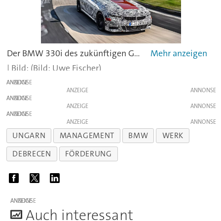
Der BMW 330i des zukünftigen G20 soll das Kernmodell der neuen Baureihe werden.
(Bild: Uwe Fischer)
ANZEIGE
ANZEIGE
ANZEIGE
ANZEIGE
ANZEIGE
ANZEIGE
UNGARN
MANAGEMENT
BMW
WERK
DEBRECEN
FÖRDERUNG
ANZEIGE
A
uch interessant