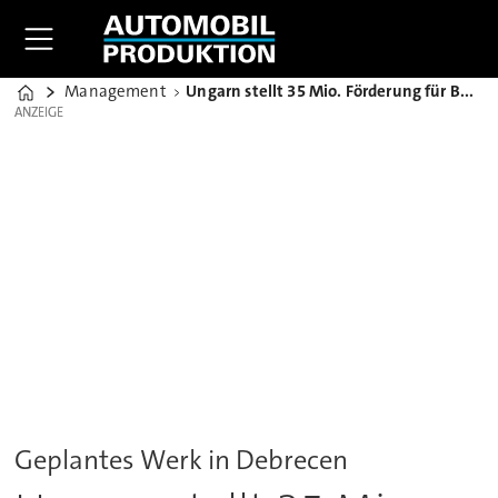
Management
Ungarn stellt 35 Mio. Förderung für BMW-Werk in Aussicht
Home
ANZEIGE
ANZEIGE
Geplantes Werk in Debrecen