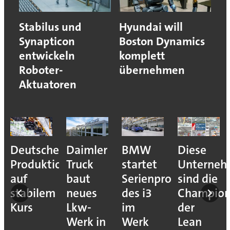
Stabilus und
Hyundai will
Synapticon
Boston Dynamics
entwickeln
komplett
Roboter-
übernehmen
Aktuatoren
Deutsche
Daimler
BMW
Diese
Produktion
Truck
startet
Unterne
auf
baut
Serienproduktion
sind die
stabilem
neues
des i3
Champion
Kurs
Lkw-
im
der
Werk in
Werk
Lean