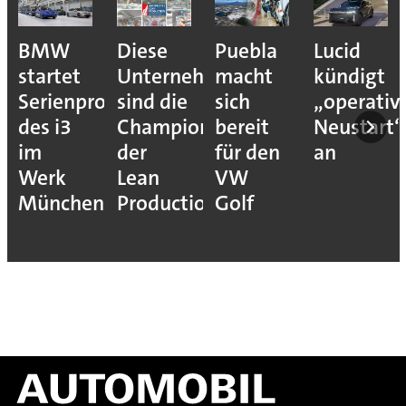
BMW
Diese
Puebla
Lucid
startet
Unternehmen
macht
kündigt
Serienproduktion
sind die
sich
„operativ
des i3
Champions
bereit
Neustart“
im
der
für den
an
Werk
Lean
VW
München
Production
Golf