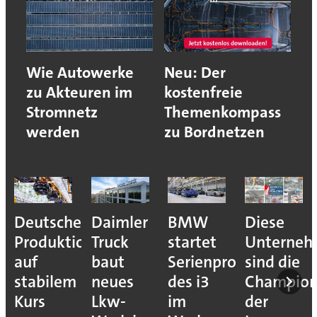
Wie Autowerke
Neu: Der
zu Akteuren im
kostenfreie
Stromnetz
Themenkompass
werden
zu Bordnetzen
Deutsche
Daimler
BMW
Diese
Produktion
Truck
startet
Unterne
auf
baut
Serienproduktion
sind die
stabilem
neues
des i3
Champion
Kurs
Lkw-
im
der