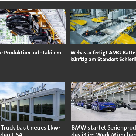
e Produktion auf stabilem
Webasto fertigt AMG-Batte
künftig am Standort Schierl
 Truck baut neues Lkw-
BMW startet Serienpro
 den USA
des i3 im Werk Münche