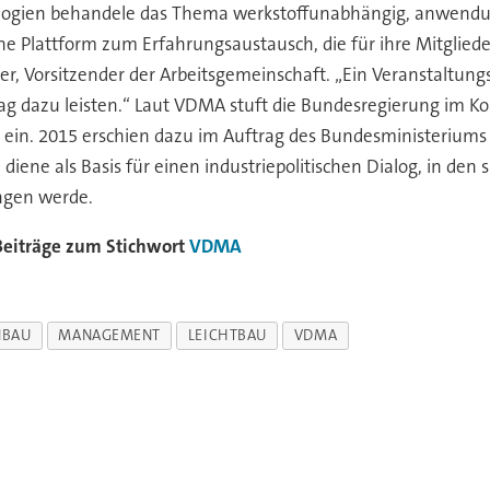
ologien behandele das Thema werkstoffunabhängig, anwendun
he Plattform zum Erfahrungsaustausch, die für ihre Mitglied
ger, Vorsitzender der Arbeitsgemeinschaft. „Ein Veranstaltun
g dazu leisten.“ Laut VDMA stuft die Bundesregierung im Koa
ein. 2015 erschien dazu im Auftrag des Bundesministeriums f
iene als Basis für einen industriepolitischen Dialog, in den
ngen werde.
Beiträge zum Stichwort
VDMA
NBAU
MANAGEMENT
LEICHTBAU
VDMA