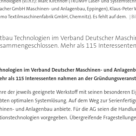
nologien (v.l.n.r.): Marc Kirchhoff (TRUMPF Laser- und Systemtech
cher GmbH Maschinen- und Anlagenbau, Eppingen), Klaus-Peter Wel
limo Textilmaschinenfabrik GmbH, Chemnitz). Es fehlt auf dem.
chtbau Technologien im Verband Deutscher Masch
sammengeschlossen. Mehr als 115 Interessente
echnologien im Verband Deutscher Maschinen- und Anlagen
 als 115 Interessenten nahmen an der Gründungsveranstal
e der jeweils geeignete Werkstoff mit seinen besonderen Eig
strebten optimalen Systemlösung. Auf dem Weg zur Serienferti
hinen- und Anlagenbau anbiete. Für die AG seien die Handlu
ktionstechnologien vorgegeben. Übergreifende Fragestellu
.