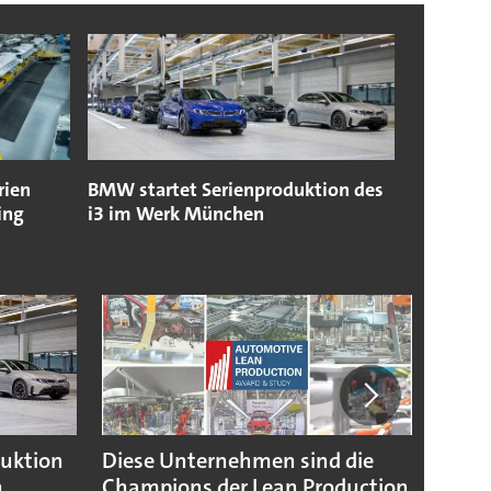
rien
BMW startet Serienproduktion des
ing
i3 im Werk München
duktion
Diese Unternehmen sind die
Puebl
n
Champions der Lean Production
VW G