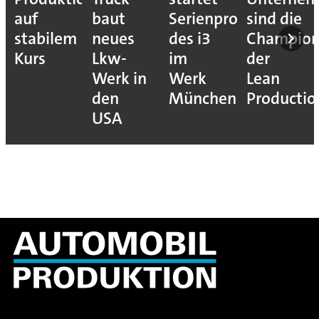
auf
baut
Serienproduktion
sind die
stabilem
neues
des i3
Champion
Kurs
Lkw-
im
der
Werk in
Werk
Lean
den
München
Productio
USA