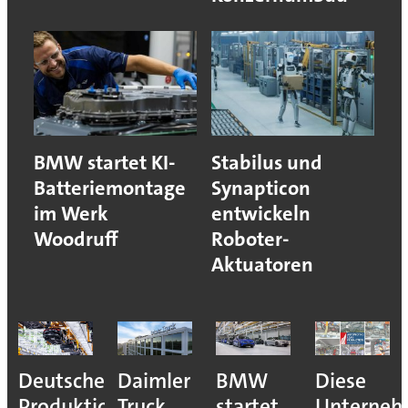
BMW startet KI-
Stabilus und
Batteriemontage
Synapticon
im Werk
entwickeln
Woodruff
Roboter-
Aktuatoren
Deutsche
Daimler
BMW
Diese
Produktion
Truck
startet
Unterne