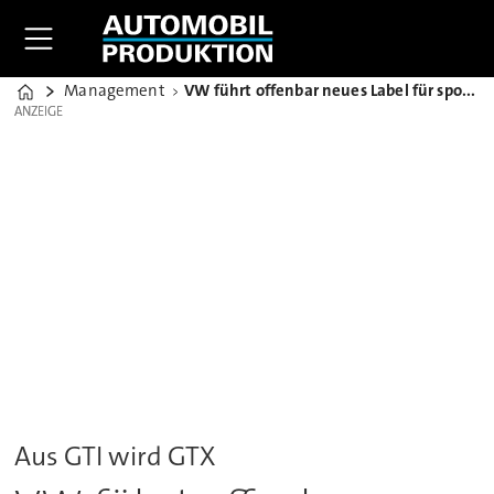
Management
VW führt offenbar neues Label für sportliche E-Modelle ein
Home
ANZEIGE
ANZEIGE
Aus GTI wird GTX