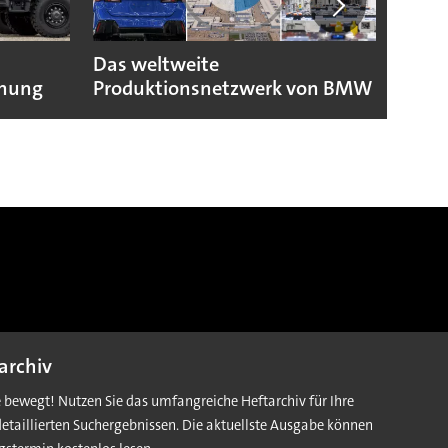
Das weltweite
Toyo
fnung
Produktionsnetzwerk von BMW
dank
archiv
e bewegt! Nutzen Sie das umfangreiche Heftarchiv für Ihre
detaillierten Suchergebnissen. Die aktuellste Ausgabe können