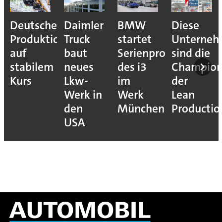
Deutsche
Daimler
BMW
Diese
Produktion
Truck
startet
Unterne
auf
baut
Serienproduktion
sind die
stabilem
neues
des i3
Champion
Kurs
Lkw-
im
der
Werk in
Werk
Lean
den
München
Productio
USA