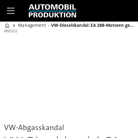
Management
VW-Dieselskandal: EA 288-Motoren gemäß EU5 und EU6 nicht betroffen
Home
ANZEIGE
ANZEIGE
VW-Abgasskandal